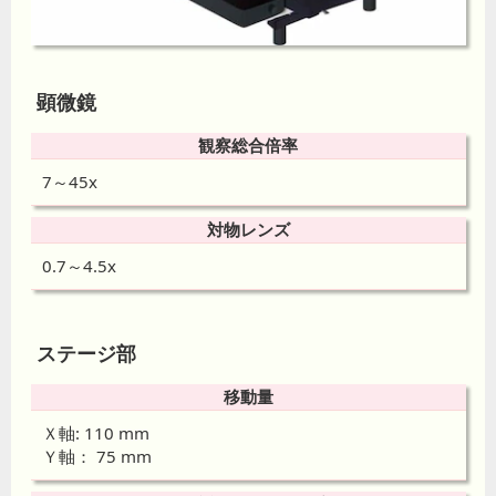
顕微鏡
観察総合倍率
7～45x
対物レンズ
0.7～4.5x
ステージ部
移動量
Ｘ軸: 110 mm
Ｙ軸： 75 mm