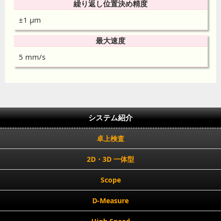
繰り返し位置決め精度
±1 μm
最大速度
5 mm/s
システム紹介
卓上検査
2D・3D 一体型
Scope
D-Measure